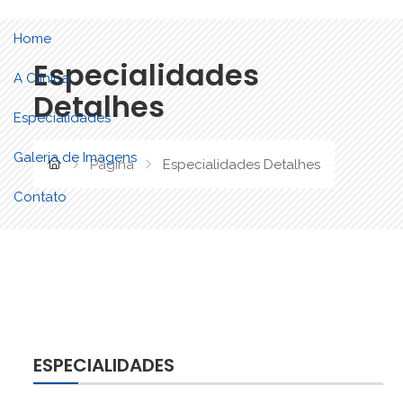
Home
Especialidades
A Clínica
Detalhes
Especialidades
Galeria de Imagens
Página
Especialidades Detalhes
Contato
ESPECIALIDADES