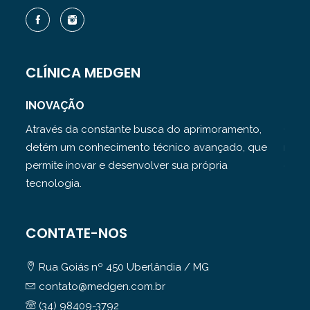
CLÍNICA MEDGEN
INOVAÇÃO
TRA
Através da constante busca do aprimoramento,
Com u
detém um conhecimento técnico avançado, que
reali
permite inovar e desenvolver sua própria
diag
tecnologia.
CONTATE-NOS
Rua Goiás nº 450 Uberlândia / MG
contato@medgen.com.br
(34) 98409-3792